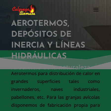
AEROTERMOS,
DEPÓSITOS DE
INERCIA Y LÍNEAS
HIDRÁULICAS
Al servicio de la naturaleza
Aerotermos para distribución de calor en
grandes superficies tales como
invernaderos, naves industriales,
pabellones, etc. Para las granjas avícolas
disponemos de fabricación propia para