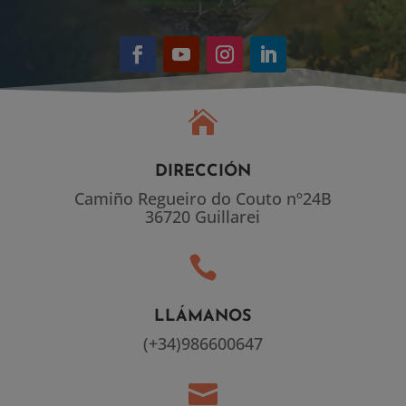

DIRECCIÓN
Camiño Regueiro do Couto nº24B
36720 Guillarei

LLÁMANOS
(+34)986600647
